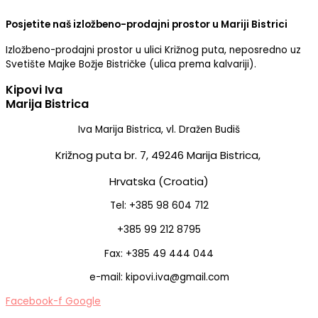
Posjetite naš izložbeno-prodajni prostor u Mariji Bistrici
Izložbeno-prodajni prostor u ulici Križnog puta, neposredno uz
Svetište Majke Božje Bistričke (ulica prema kalvariji).
Kipovi Iva
Marija Bistrica
Iva Marija Bistrica, vl. Dražen Budiš
Križnog puta br. 7,
49246 Marija Bistrica,
Hrvatska (Croatia)
Tel: +385 98 604 712
+385 99 212 8795
Fax: +385 49 444 044
e-mail: kipovi.iva@gmail.com
Facebook-f
Google