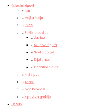
Sakralni kipovi
Isus
Majka Božja
Sveci
Božićne Jaslice
Jaslice
Skupovi figura
Sveta obitelj
Dijete Isus
Dodatne figure
Križni put
Anđeli
Ivan Pavao II
Kipovi za groblje
Ostalo