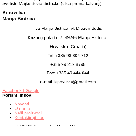
Svetište Majke Božje Bistričke (ulica prema kalvariji).
Kipovi Iva
Marija Bistrica
Iva Marija Bistrica, vl. Dražen Budiš
Križnog puta br. 7,
49246 Marija Bistrica,
Hrvatska (Croatia)
Tel: +385 98 604 712
+385 99 212 8795
Fax: +385 49 444 044
e-mail: kipovi.iva@gmail.com
Facebook-f
Google
Korisni linkovi
Novosti
O nama
Naši proizvodi
Kontaktirajt nas
Copyright © 2026 Kipovi Iva Marija Bitrica
Powered by Kipovi Iva Marija Bitrica