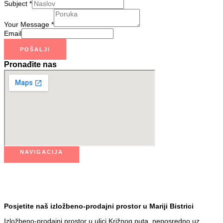
Subject
*
Your Message
*
Email
POŠALJI
Pronađite nas
NAVIGACIJA
Posjetite naš izložbeno-prodajni prostor u Mariji Bistrici
Izložbeno-prodajni prostor u ulici Križnog puta, neposredno uz