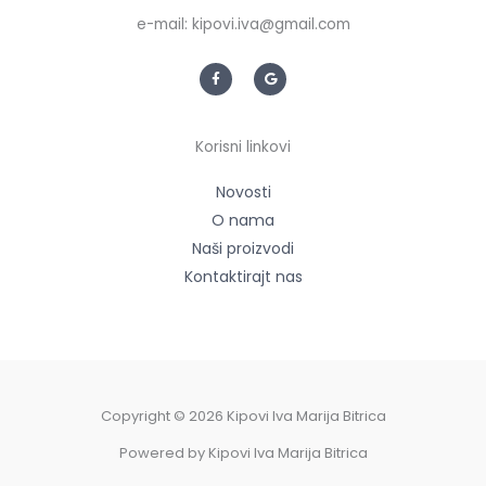
e-mail: kipovi.iva@gmail.com
F
G
a
o
c
o
e
g
b
l
o
e
Korisni linkovi
o
k
-
f
Novosti
O nama
Naši proizvodi
Kontaktirajt nas
Copyright © 2026 Kipovi Iva Marija Bitrica
Powered by Kipovi Iva Marija Bitrica