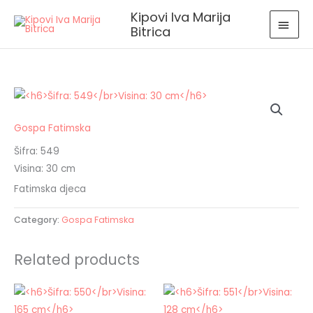
Skip
MAI
Kipovi Iva Marija
to
Bitrica
MEN
content
Gospa Fatimska
Šifra: 549
Visina: 30 cm
Fatimska djeca
Category:
Gospa Fatimska
Related products