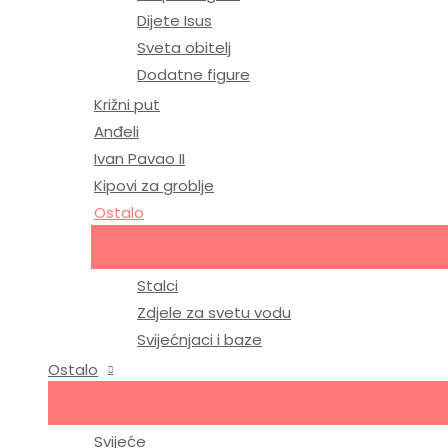
Dijete Isus
Sveta obitelj
Dodatne figure
Križni put
Anđeli
Ivan Pavao II
Kipovi za groblje
Ostalo
Stalci
Zdjele za svetu vodu
Svijećnjaci i baze
Ostalo
Svijeće