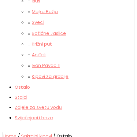
Isus
Majka Božja
Sveci
Božićne Jaslice
Križni put
Anđeli
Ivan Pavao II
Kipovi za groblje
Ostalo
Stalci
Zdjele za svetu vodu
Svijećnjaci i baze
Home
/
Sakralni kipovi
/ Ostalo