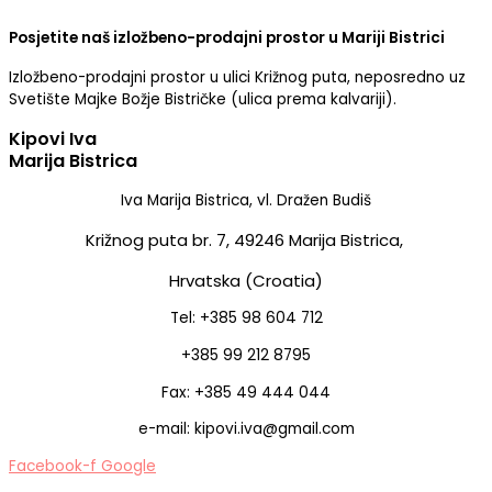
Posjetite naš izložbeno-prodajni prostor u Mariji Bistrici
Izložbeno-prodajni prostor u ulici Križnog puta, neposredno uz
Svetište Majke Božje Bistričke (ulica prema kalvariji).
Kipovi Iva
Marija Bistrica
Iva Marija Bistrica, vl. Dražen Budiš
Križnog puta br. 7,
49246 Marija Bistrica,
Hrvatska (Croatia)
Tel: +385 98 604 712
+385 99 212 8795
Fax: +385 49 444 044
e-mail: kipovi.iva@gmail.com
Facebook-f
Google