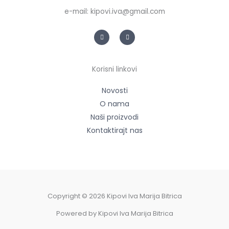
e-mail: kipovi.iva@gmail.com
F
G
a
o
c
o
e
g
b
l
o
e
Korisni linkovi
o
k
-
f
Novosti
O nama
Naši proizvodi
Kontaktirajt nas
Copyright © 2026 Kipovi Iva Marija Bitrica
Powered by Kipovi Iva Marija Bitrica