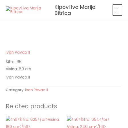
Skip
MAI
Kipovi Iva Marija
to
Bitrica
MEN
content
Ivan Pavao II
Šifra: 651
Visina: 60 cm
Ivan Pavao II
Category:
Ivan Pavao II
Related products