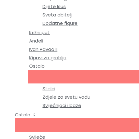
Dijete Isus
Sveta obitelj
Dodatne figure
Križni put
Anđeli
Ivan Pavao II
Kipovi za groblje
Ostalo
Stalci
Zdjele za svetu vodu
Svijećnjaci i baze
Ostalo
Svijeće