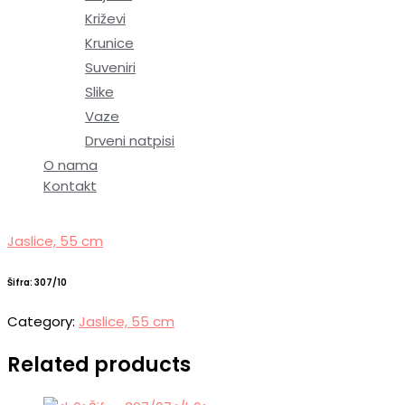
Križevi
Krunice
Suveniri
Slike
Vaze
Drveni natpisi
O nama
Kontakt
Jaslice, 55 cm
Šifra: 307/10
Category:
Jaslice, 55 cm
Related products