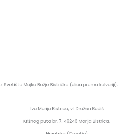
 Svetište Majke Božje Bistričke (ulica prema kalvariji).
Iva Marija Bistrica, vl. Dražen Budiš
Križnog puta br. 7,
49246 Marija Bistrica,
Hrvatska (Croatia)