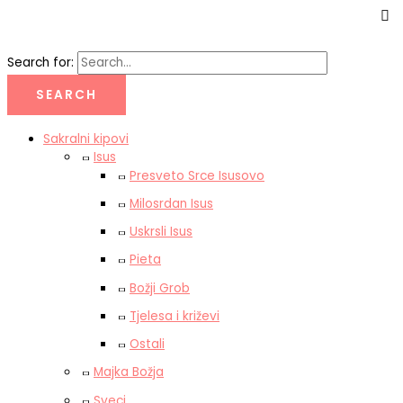
Search for:
Sakralni kipovi
Isus
Presveto Srce Isusovo
Milosrdan Isus
Uskrsli Isus
Pieta
Božji Grob
Tjelesa i križevi
Ostali
Majka Božja
Sveci