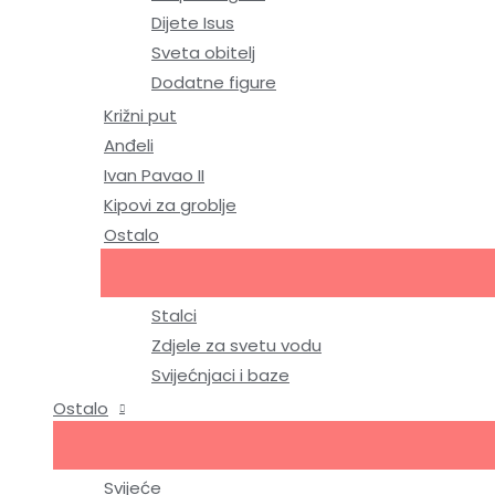
Dijete Isus
Sveta obitelj
Dodatne figure
Križni put
Anđeli
Ivan Pavao II
Kipovi za groblje
Ostalo
Stalci
Zdjele za svetu vodu
Svijećnjaci i baze
Ostalo
Svijeće