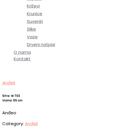
Križevi
Krunice
Suveniri
Slike
Vaze
Drveni natpisi
O nama
Kontakt
Anđeli
Šifra: W 703
Visina: 55 cm
Anđeo
Category:
Anđeli