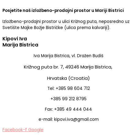
Posjetite naš izložbeno-prodajni prostor u Mariji Bistrici
Izložbeno-prodajni prostor u ulici Križnog puta, neposredno uz
Svetište Majke Božje Bistričke (ulica prema kalvariji).
Kipovi Iva
Marija Bistrica
Iva Marija Bistrica, vl. Dražen Budiš
Križnog puta br. 7,
49246 Marija Bistrica,
Hrvatska (Croatia)
Tel: +385 98 604 712
+385 99 212 8795
Fax: +385 49 444 044
e-mail: kipovi.iva@gmail.com
Facebook-f
Google