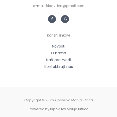
e-mail: kipovi.iva@gmail.com
F
G
a
o
c
o
e
g
b
l
o
e
Korisni linkovi
o
k
-
f
Novosti
O nama
Naši proizvodi
Kontaktirajt nas
Copyright © 2026 Kipovi Iva Marija Bitrica
Powered by Kipovi Iva Marija Bitrica