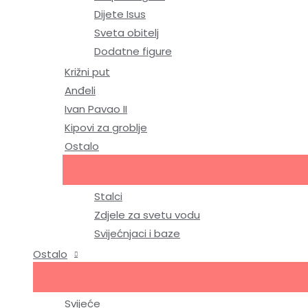
Dijete Isus
Sveta obitelj
Dodatne figure
Križni put
Anđeli
Ivan Pavao II
Kipovi za groblje
Ostalo
Stalci
Zdjele za svetu vodu
Svijećnjaci i baze
Ostalo
Svijeće