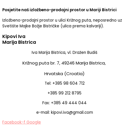
Posjetite naš izložbeno-prodajni prostor u Mariji Bistrici
Izložbeno-prodajni prostor u ulici Križnog puta, neposredno uz
Svetište Majke Božje Bistričke (ulica prema kalvariji).
Kipovi Iva
Marija Bistrica
Iva Marija Bistrica, vl. Dražen Budiš
Križnog puta br. 7,
49246 Marija Bistrica,
Hrvatska (Croatia)
Tel: +385 98 604 712
+385 99 212 8795
Fax: +385 49 444 044
e-mail: kipovi.iva@gmail.com
Facebook-f
Google