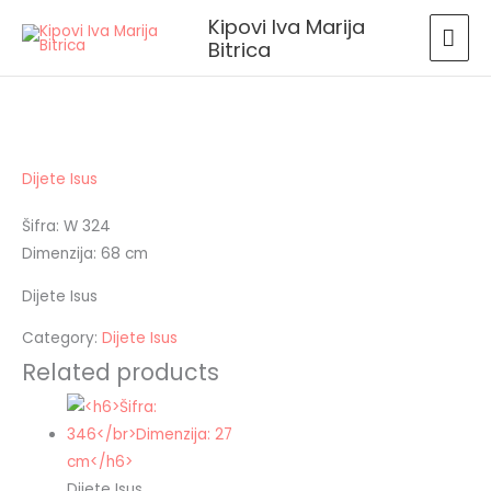
Skip
MAI
Kipovi Iva Marija
to
Bitrica
ME
content
Dijete Isus
Šifra: W 324
Dimenzija: 68 cm
Dijete Isus
Category:
Dijete Isus
Related products
Dijete Isus