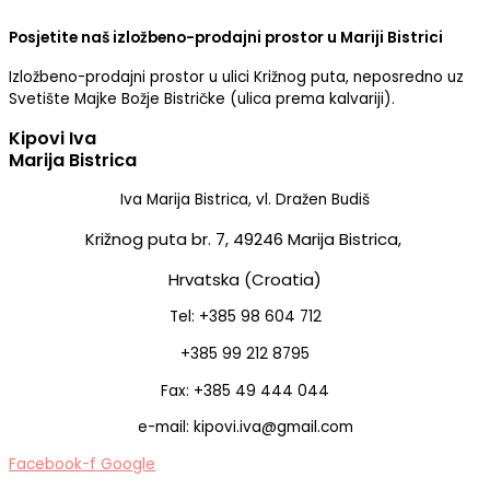
Posjetite naš izložbeno-prodajni prostor u Mariji Bistrici
Izložbeno-prodajni prostor u ulici Križnog puta, neposredno uz
Svetište Majke Božje Bistričke (ulica prema kalvariji).
Kipovi Iva
Marija Bistrica
Iva Marija Bistrica, vl. Dražen Budiš
Križnog puta br. 7,
49246 Marija Bistrica,
Hrvatska (Croatia)
Tel: +385 98 604 712
+385 99 212 8795
Fax: +385 49 444 044
e-mail: kipovi.iva@gmail.com
Facebook-f
Google