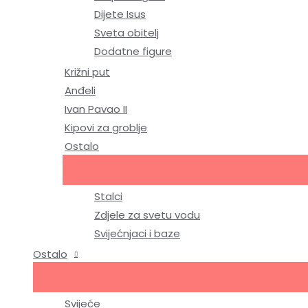
Dijete Isus
Sveta obitelj
Dodatne figure
Križni put
Anđeli
Ivan Pavao II
Kipovi za groblje
Ostalo
Stalci
Zdjele za svetu vodu
Svijećnjaci i baze
Ostalo
Svijeće