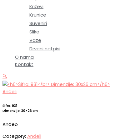
Križevi
Krunice
Suveniri
Slike
Vaze
Drveni natpisi
O nama
Kontakt
🔍
Anđeli
Šifra: 931
Dimenzije: 30×26 cm
Anđeo
Category:
Anđeli