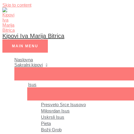
Skip to content
Kipovi Iva Marija Bitrica
MAIN MENU
Naslovna
Sakralni kipovi
Isus
Presveto Srce Isusovo
Milosrdan Isus
Uskrsli Isus
Pieta
Božji Grob