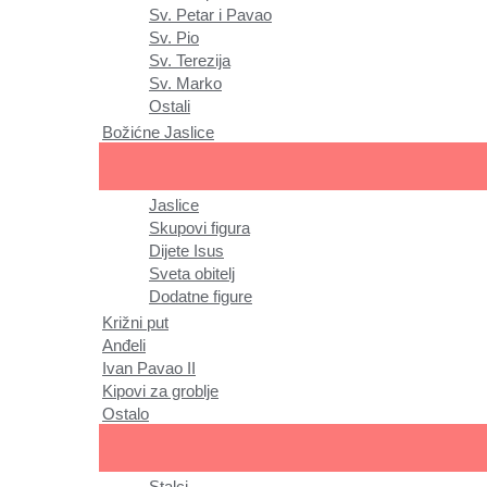
Sv. Petar i Pavao
Sv. Pio
Sv. Terezija
Sv. Marko
Ostali
Božićne Jaslice
Jaslice
Skupovi figura
Dijete Isus
Sveta obitelj
Dodatne figure
Križni put
Anđeli
Ivan Pavao II
Kipovi za groblje
Ostalo
Stalci