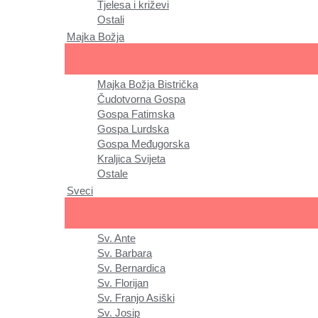
Tjelesa i križevi
Ostali
Majka Božja
Majka Božja Bistrička
Čudotvorna Gospa
Gospa Fatimska
Gospa Lurdska
Gospa Međugorska
Kraljica Svijeta
Ostale
Sveci
Sv. Ante
Sv. Barbara
Sv. Bernardica
Sv. Florijan
Sv. Franjo Asiški
Sv. Josip