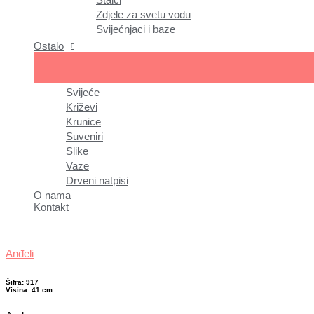
Zdjele za svetu vodu
Svijećnjaci i baze
Ostalo
Svijeće
Križevi
Krunice
Suveniri
Slike
Vaze
Drveni natpisi
O nama
Kontakt
Anđeli
Šifra: 917
Visina: 41 cm