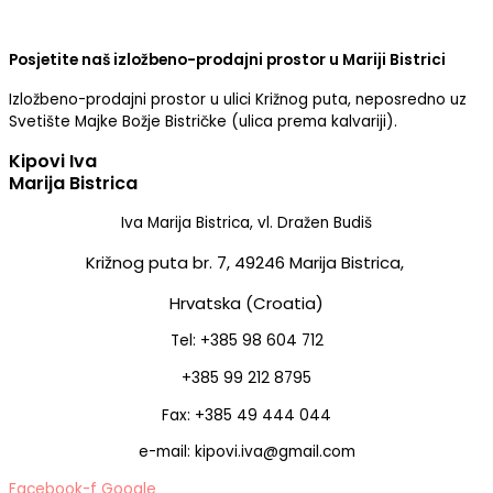
Posjetite naš izložbeno-prodajni prostor u Mariji Bistrici
Izložbeno-prodajni prostor u ulici Križnog puta, neposredno uz
Svetište Majke Božje Bistričke (ulica prema kalvariji).
Kipovi Iva
Marija Bistrica
Iva Marija Bistrica, vl. Dražen Budiš
Križnog puta br. 7,
49246 Marija Bistrica,
Hrvatska (Croatia)
Tel: +385 98 604 712
+385 99 212 8795
Fax: +385 49 444 044
e-mail: kipovi.iva@gmail.com
Facebook-f
Google