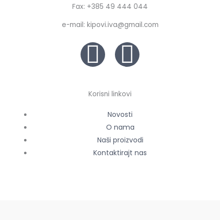
Fax: +385 49 444 044
e-mail: kipovi.iva@gmail.com
F
G
a
o
c
o
Korisni linkovi
Novosti
e
g
O nama
b
Naši proizvodi
l
Kontaktirajt nas
o
e
o