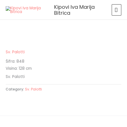
Skip
MAI
Kipovi Iva Marija
to
Bitrica
MEN
content
Sv. Palotti
Šifra: 848
Visina: 128 cm
Sv. Palotti
Category:
Sv. Palotti