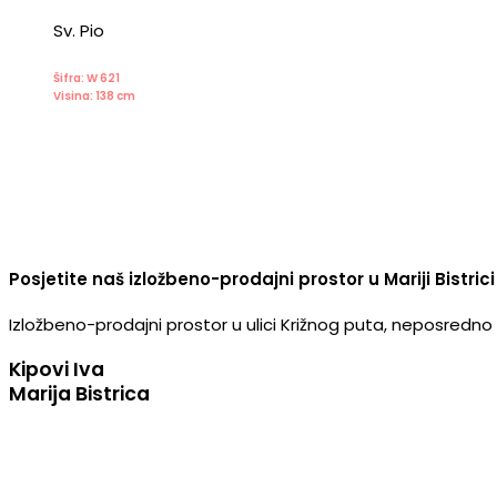
Sv. Pio
Šifra: W 621
Visina: 138 cm
Posjetite naš izložbeno-prodajni prostor u Mariji Bistrici
Izložbeno-prodajni prostor u ulici Križnog puta, neposredno u
Kipovi Iva
Marija Bistrica