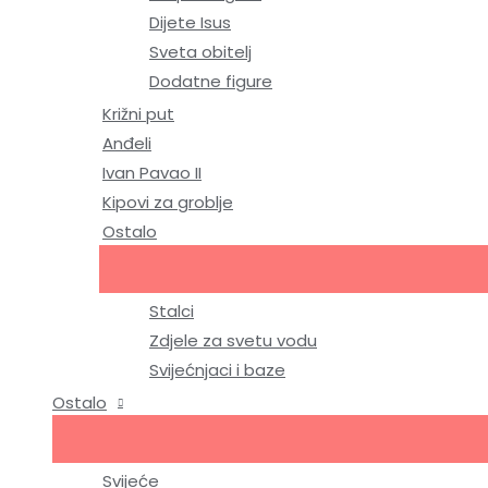
Dijete Isus
Sveta obitelj
Dodatne figure
Križni put
Anđeli
Ivan Pavao II
Kipovi za groblje
Ostalo
Stalci
Zdjele za svetu vodu
Svijećnjaci i baze
Ostalo
Svijeće