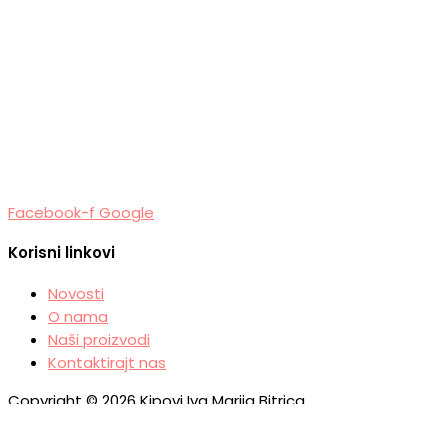
Facebook-f
Google
Korisni linkovi
Novosti
O nama
Naši proizvodi
Kontaktirajt nas
Copyright © 2026 Kipovi Iva Marija Bitrica
Powered by Kipovi Iva Marija Bitrica