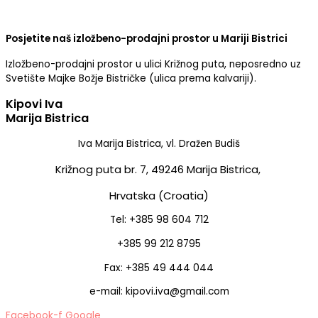
Posjetite naš izložbeno-prodajni prostor u Mariji Bistrici
Izložbeno-prodajni prostor u ulici Križnog puta, neposredno uz
Svetište Majke Božje Bistričke (ulica prema kalvariji).
Kipovi Iva
Marija Bistrica
Iva Marija Bistrica, vl. Dražen Budiš
Križnog puta br. 7,
49246 Marija Bistrica,
Hrvatska (Croatia)
Tel: +385 98 604 712
+385 99 212 8795
Fax: +385 49 444 044
e-mail: kipovi.iva@gmail.com
Facebook-f
Google