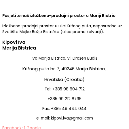
Posjetite naš izložbeno-prodajni prostor u Mariji Bistrici
Izložbeno-prodajni prostor u ulici Križnog puta, neposredno uz
Svetište Majke Božje Bistričke (ulica prema kalvariji).
Kipovi Iva
Marija Bistrica
Iva Marija Bistrica, vl. Dražen Budiš
Križnog puta br. 7,
49246 Marija Bistrica,
Hrvatska (Croatia)
Tel: +385 98 604 712
+385 99 212 8795
Fax: +385 49 444 044
e-mail: kipovi.iva@gmail.com
Facebook-f
Google