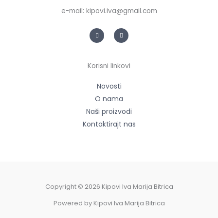
e-mail: kipovi.iva@gmail.com
F
G
a
o
c
o
e
g
b
l
o
e
Korisni linkovi
o
k
-
f
Novosti
O nama
Naši proizvodi
Kontaktirajt nas
Copyright © 2026 Kipovi Iva Marija Bitrica
Powered by Kipovi Iva Marija Bitrica