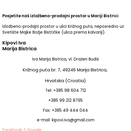
Posjetite naš izložbeno-prodajni prostor u Mariji Bistrici
Izložbeno-prodajni prostor u ulici Križnog puta, neposredno uz
Svetište Majke Božje Bistričke (ulica prema kalvariji).
Kipovi Iva
Marija Bistrica
Iva Marija Bistrica, vl. Dražen Budiš
Križnog puta br. 7,
49246 Marija Bistrica,
Hrvatska (Croatia)
Tel: +385 98 604 712
+385 99 212 8795
Fax: +385 49 444 044
e-mail: kipovi.iva@gmail.com
Facebook-f
Google