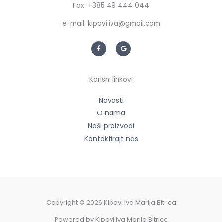
Fax: +385 49 444 044
e-mail: kipovi.iva@gmail.com
F
G
a
o
c
o
e
g
b
l
o
e
Korisni linkovi
o
k
-
f
Novosti
O nama
Naši proizvodi
Kontaktirajt nas
Copyright © 2026 Kipovi Iva Marija Bitrica
Powered by Kipovi Iva Marija Bitrica