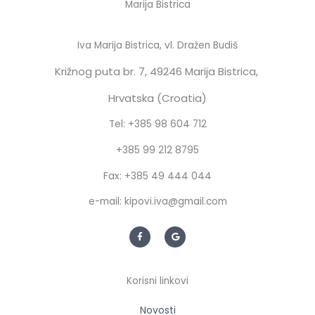
Marija Bistrica
Iva Marija Bistrica, vl. Dražen Budiš
Križnog puta br. 7,
49246 Marija Bistrica,
Hrvatska (Croatia)
Tel: +385 98 604 712
+385 99 212 8795
Fax: +385 49 444 044
e-mail: kipovi.iva@gmail.com
F
G
a
o
c
o
e
g
b
l
o
e
Korisni linkovi
o
k
-
f
Novosti