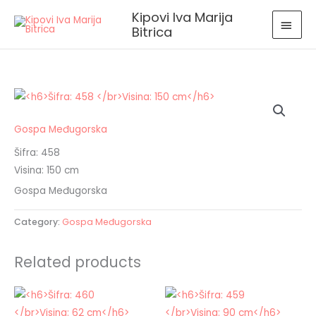
Skip
MAI
Kipovi Iva Marija
to
Bitrica
MEN
content
Gospa Međugorska
Šifra: 458
Visina: 150 cm
Gospa Međugorska
Category:
Gospa Međugorska
Related products