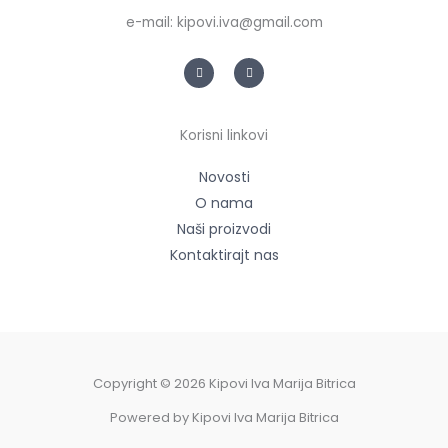
e-mail: kipovi.iva@gmail.com
F
G
a
o
c
o
e
g
b
l
o
e
Korisni linkovi
o
k
-
f
Novosti
O nama
Naši proizvodi
Kontaktirajt nas
Copyright © 2026 Kipovi Iva Marija Bitrica
Powered by Kipovi Iva Marija Bitrica