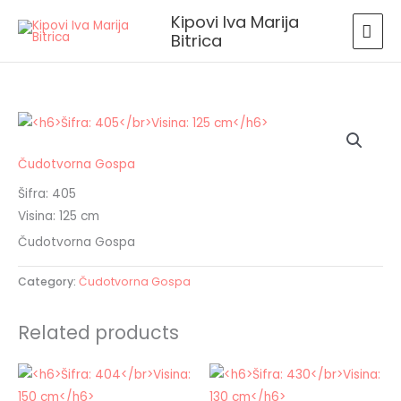
Skip
MAI
Kipovi Iva Marija
to
Bitrica
MEN
content
Čudotvorna Gospa
Šifra: 405
Visina: 125 cm
Čudotvorna Gospa
Category:
Čudotvorna Gospa
Related products