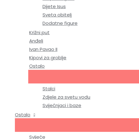
Dijete Isus
Sveta obitelj
Dodatne figure
Križni put
Anđeli
Ivan Pavao II
Kipovi za groblje
Ostalo
Stalci
Zdjele za svetu vodu
Svijećnjaci i baze
Ostalo
Svijeće