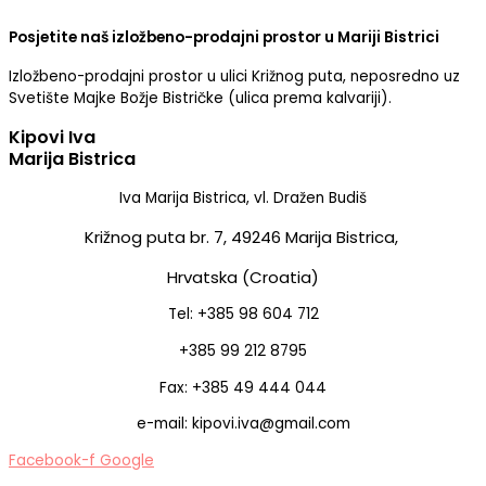
Posjetite naš izložbeno-prodajni prostor u Mariji Bistrici
Izložbeno-prodajni prostor u ulici Križnog puta, neposredno uz
Svetište Majke Božje Bistričke (ulica prema kalvariji).
Kipovi Iva
Marija Bistrica
Iva Marija Bistrica, vl. Dražen Budiš
Križnog puta br. 7,
49246 Marija Bistrica,
Hrvatska (Croatia)
Tel: +385 98 604 712
+385 99 212 8795
Fax: +385 49 444 044
e-mail: kipovi.iva@gmail.com
Facebook-f
Google